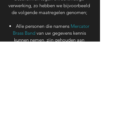
verwerking, zo hebben we bijvoorbeeld
de volgende maatregelen genomen;
Alle personen die namens
Mercator
Brass Band
van uw gegevens kennis
kunnen nemen, zijn gehouden aan
geheimhouding daarvan.
We pseudonimiseren en zorgen voor
de encryptie van persoonsgegevens als
daar aanleiding toe is;
Wij maken back-ups van de
persoonsgegevens om deze te kunnen
herstellen bij
fysieke of technische
incidenten;
We testen en evalueren regelmatig
onze maatregelen;
Onze medewerkers zijn geïnformeerd
over het belang van de bescherming van
persoonsgegevens.